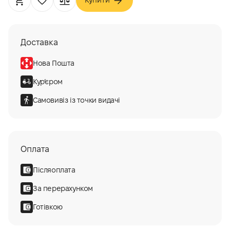
Доставка
Нова Пошта
Курʼєром
Самовивіз із точки видачі
Оплата
Післяоплата
За перерахунком
Готівкою