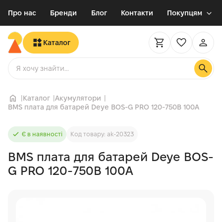
Про нас
Бренди
Блог
Контакти
Покупцям
Новинка
Каталог
Каталог
Акумулятори
BMS плата для батарей Deye BOS-G PRO 120-750В 100A
Є в наявності
Код товару: ak-20323
BMS плата для батарей Deye BOS-
G PRO 120-750В 100A