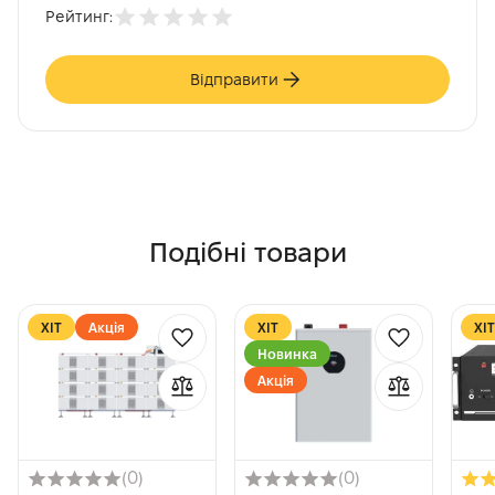
Рейтинг:
Відправити
Подібні товари
XІТ
Акція
XІТ
XІТ
Новинка
Акція
(0)
(0)