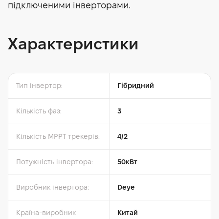
підключеними інверторами.
Характеристики
Тип інвертор:
Гібридний
Кількість фаз:
3
Кількість MPPT трекерів:
4/2
Потужність інвертора:
50кВт
Виробник інвертора:
Deye
Країна-виробник
Китай