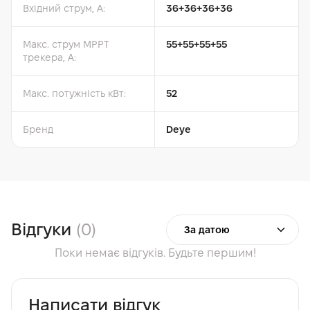
Вхідний струм, A:
36+36+36+36
Макс. струм MPPT
55+55+55+55
трекерa, A:
Макс. потужність кВт:
52
Бренд
Deye
Відгуки
(0)
За датою
Поки немає відгуків. Будьте першим!
Написати відгук