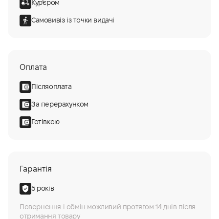
Курʼєром
Самовивіз із точки видачі
Оплата
Післяоплата
За перерахунком
Готівкою
Гарантія
5 років
Повернення і обмін можливий протягом 14 днів після
отримання товару