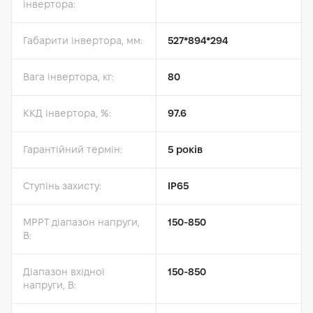
інвертора:
Габарити інвертора, мм:
527*894*294
Вага інвертора, кг:
80
ККД інвертора, %:
97.6
Гарантійний термін:
5 років
Ступінь захисту:
IP65
MPPT діапазон напруги,
150-850
B:
Діапазон вхідної
150-850
напруги, B: