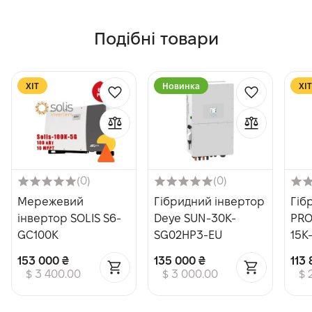
Подібні товари
XІТ
Новинка
XІТ
(0)
(0)
Мережевий
Гібридний інвертор
Гіб
інвертор SOLIS S6-
Deye SUN-30K-
PRO
GC100K
SG02HP3-EU
15K
153 000 ₴
135 000 ₴
113
$ 3 400.00
$ 3 000.00
$ 