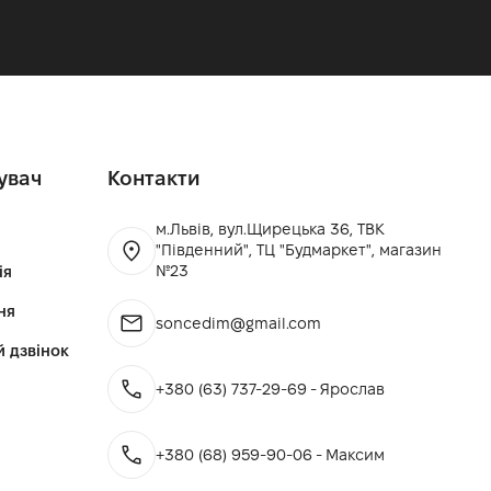
увач
Контакти
м.Львів, вул.Щирецька 36, ТВК
"Південний", ТЦ "Будмаркет", магазин
№23
ія
ня
soncedim@gmail.com
й дзвінок
+380 (63) 737-29-69 - Ярослав
+380 (68) 959-90-06 - Максим