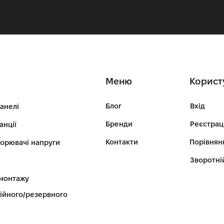
Меню
Корист
Блог
Вхід
панелі
Бренди
Реєстрац
анції
Контакти
Порівнян
ворювачі напруги
Зворотні
 монтажу
ійного/резервного