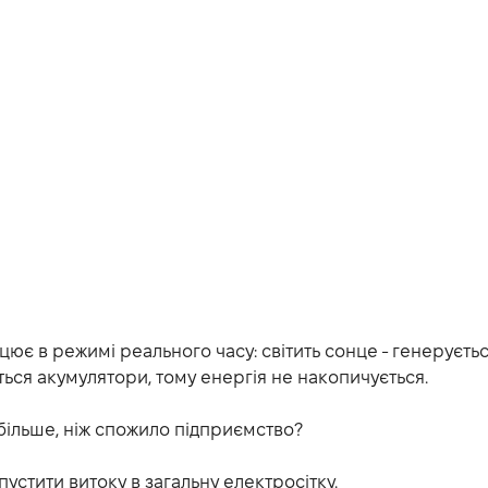
ює в режимі реального часу: світить сонце - генеруєть
ться акумулятори, тому енергія не накопичується.
 більше, ніж спожило підприємство?
стити витоку в загальну електросітку.