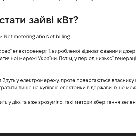
тати зайві кВт?
Net metering або Net billing.
кової електроенергії, виробленої відновлюваними джере
ичної мережі України. Потім, у період низької генерації
 йдуть у електромережу, проте повертаються власнику не
ратити лише на купівлю електрики в держави, їх не мож
ть у дію, та вже зрозуміло: такі методи зберігання зеле