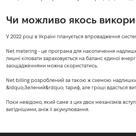
Чи можливо якось викорис
У 2022 році в Україні планується впровадження систем 
Net metering - це програма для накопичення надлиш
лишні кіловати зараховується на баланс єдиної енергет
заощадженнями можна скористатись.
Net billing розроблений за такою ж схемою: надлишки
&ldquo;Зелений&rdquo; тариф, але гроші вдасться вит
Поки невідомо, який саме з цих двох механізмів вступи
вигіднішими, аніж її акумулювання.