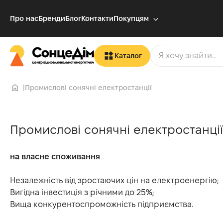
Про нас
Бренди
Блог
Контакти
Покупцям
Каталог
Промислові сонячні електростанції
Промислові сонячні електростанції
на власне споживання
Незалежність від зростаючих цін на електроенергію;
Вигідна інвестиція з річними до 25%;
Вища конкурентоспроможність підприємства.