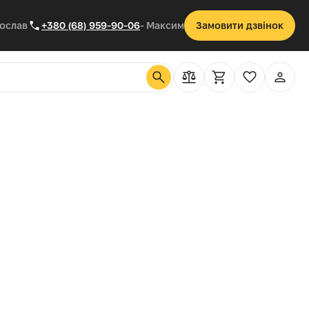
рослав
+380 (68) 959-90-06
- Максим
Замовити дзвінок