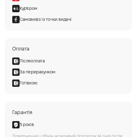
Курʼєром
Самовивіз із точки видачі
Оплата
Післяоплата
За перерахунком
Готівкою
Гарантія
5 років
Повернення і обмін можливий протягом 14 днів після