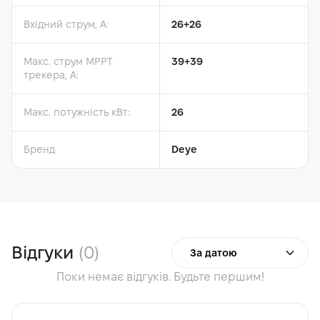
Вхідний струм, A:
26+26
Макс. струм MPPT
39+39
трекерa, A:
Макс. потужність кВт:
26
Бренд
Deye
Відгуки
(0)
За датою
Поки немає відгуків. Будьте першим!