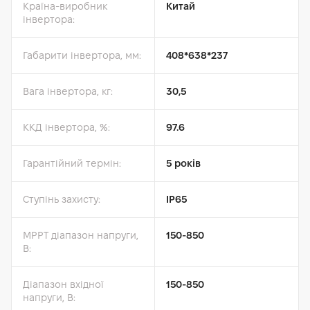
Країна-виробник
Китай
інвертора:
Габарити інвертора, мм:
408*638*237
Вага інвертора, кг:
30,5
ККД інвертора, %:
97.6
Гарантійний термін:
5 років
Ступінь захисту:
IP65
MPPT діапазон напруги,
150-850
B:
Діапазон вхідної
150-850
напруги, B: