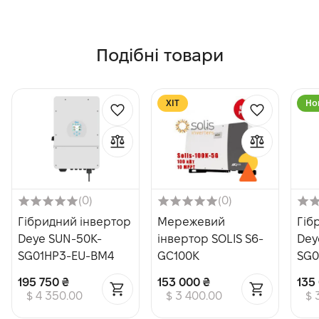
Подібні товари
XІТ
Но
(0)
(0)
Гібридний інвертор
Мережевий
Гіб
Deye SUN-50K-
інвертор SOLIS S6-
Dey
SG01HP3-EU-BM4
GC100K
SG0
195 750 ₴
153 000 ₴
135
$ 4 350.00
$ 3 400.00
$ 