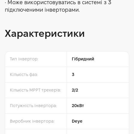
• Може використовуватись в системі з 3
підключеними інверторами.
Характеристики
Тип інвертор:
Гібридний
Кількість фаз:
3
Кількість MPPT трекерів:
2/2
Потужність інвертора:
20кВт
Виробник інвертора:
Deye